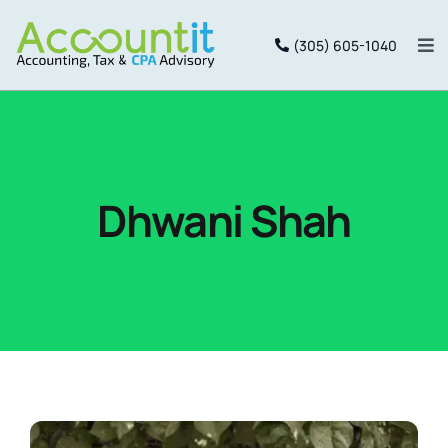
Saltar
(305) 605-1040
al
Alt
nav
contenido
Inicio
Services
Dhwani Shah
Package
Equipo
Portal