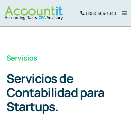
Saltar
(305) 605-1040
al
Alt
nav
contenido
Inicio
Services
Servicios
Servicios de
Package
Contabilidad para
Equipo
Startups.
Portal