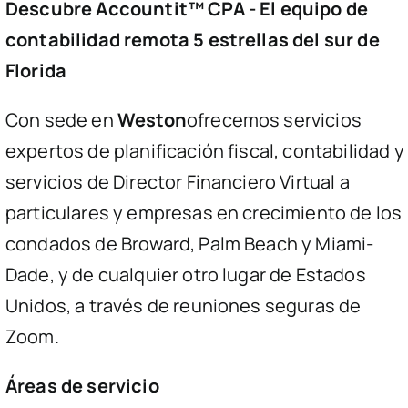
Descubre
Accountit™ CPA
- El equipo de
contabilidad remota 5 estrellas del sur de
Preguntas frecuentes
Florida
Con sede en
Weston
ofrecemos servicios
Blogs
expertos de planificación fiscal, contabilidad y
servicios de Director Financiero Virtual a
Contacta con nosotros
particulares y empresas en crecimiento de los
condados de
Broward
,
Palm Beach
y
Miami-
Dade
, y de cualquier otro lugar de Estados
Unidos, a través de reuniones seguras de
Zoom.
Áreas de servicio