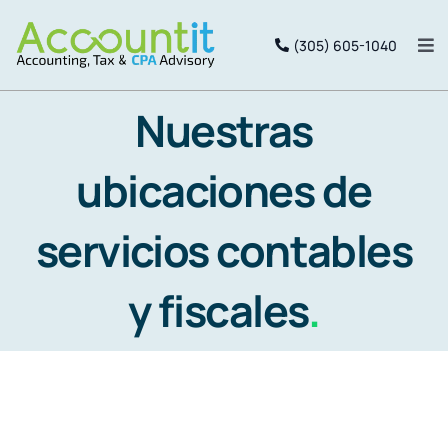
Saltar
(305) 605-1040
al
Alt
nav
contenido
Inicio
Nuestras
ubicaciones de
Services
servicios contables
Package
y fiscales
.
Equipo
Portal