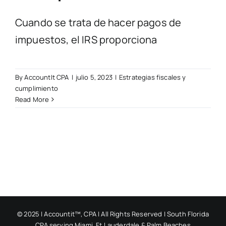
Cuando se trata de hacer pagos de
impuestos, el IRS proporciona
By
AccountIt CPA
|
julio 5, 2023
|
Estrategias fiscales y
cumplimiento
Read More
© 2025 | Accountit™, CPA | All Rights Reserved | South Florida
CPA serving Miami, Ft.Lauderdale & Palm Beaches