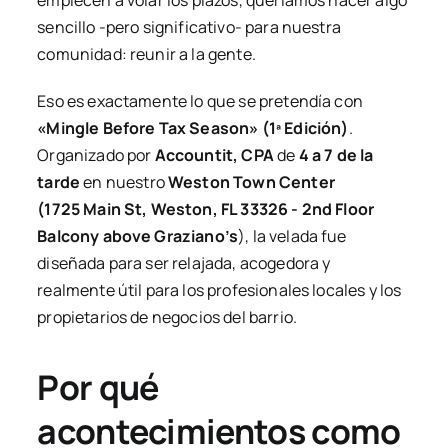
empiecen a volar los plazos, queríamos hacer algo
sencillo -pero significativo- para nuestra
comunidad: reunir a la gente.
Eso es exactamente lo que se pretendía con
«Mingle Before Tax Season» (1ª Edición)
.
Organizado por
Accountit, CPA
de
4 a 7 de la
tarde
en nuestro
Weston Town Center
(1725 Main St, Weston, FL 33326 - 2nd Floor
Balcony above Graziano’s
), la velada fue
diseñada para ser relajada, acogedora y
realmente útil para los profesionales locales y los
propietarios de negocios del barrio.
Por qué
acontecimientos como