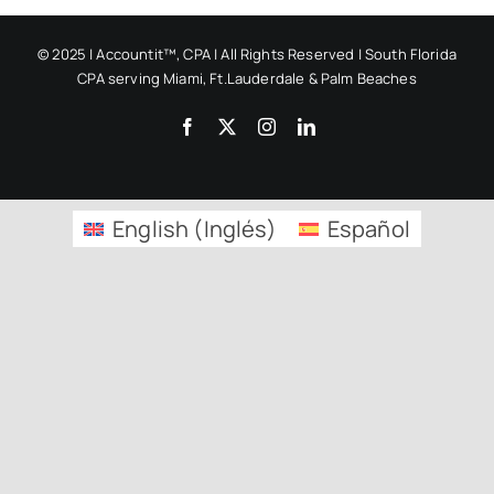
Preguntas frecuentes
© 2025 | Accountit™, CPA | All Rights Reserved | South Florida
CPA serving Miami, Ft.Lauderdale & Palm Beaches
Facebook
X
Instagram
LinkedIn
Blogs
English
(
Inglés
)
Español
Contacta con nosotros