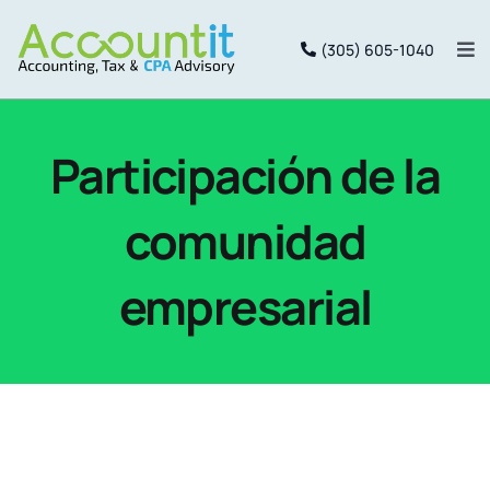
Saltar
(305) 605-1040
al
Alt
nav
contenido
Inicio
Participación de la
Services
comunidad
Package
empresarial
Equipo
Portal