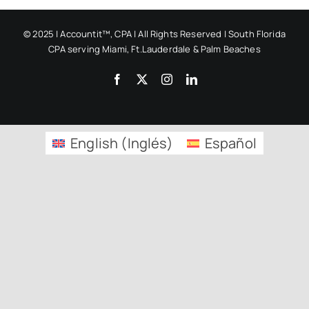
Preguntas frecuentes
© 2025 | Accountit™, CPA | All Rights Reserved | South Florida
CPA serving Miami, Ft.Lauderdale & Palm Beaches
Facebook
X
Instagram
LinkedIn
Blogs
English
(
Inglés
)
Español
Contacta con nosotros