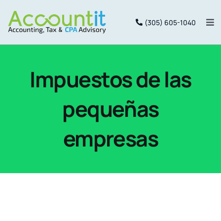
Saltar
(305) 605-1040
al
Alt
nav
contenido
Inicio
Impuestos de las
Services
pequeñas
Package
empresas
Equipo
Portal